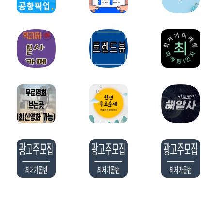
밀키트파트너
약초파트너
캠핑파트너
튜닝파트너
모델파트너
다이어트파트너
렌트카파트너
스마트폰파트너
화장품파트너
영어파트너
자전거파트너
교육/학원파트너
홈페이지제작파트너
오섹시창업
웨딩/결혼파트너
예술/미술파트너
오섹시유통
유학파트너
법률파트너
요식업