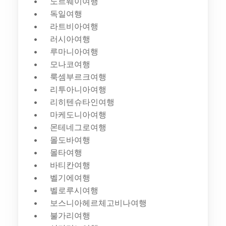
노르웨이여행
독일여행
라트비아여행
러시아여행
루마니아여행
모나코여행
룩셈부르크여행
리투아니아여행
리히텐슈타인여행
마케도니아여행
몬테네그로여행
몰도바여행
몰타여행
바티칸여행
벨기에여행
벨로루시여행
보스니아헤르체고비나여행
불가리여행