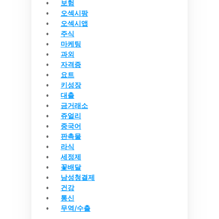
보험
오섹시팡
오섹시앱
주식
마케팅
과외
자격증
요트
키성장
대출
금거래소
쥬얼리
중국어
판촉물
라식
세정제
꽃배달
남성청결제
건강
통신
무역/수출