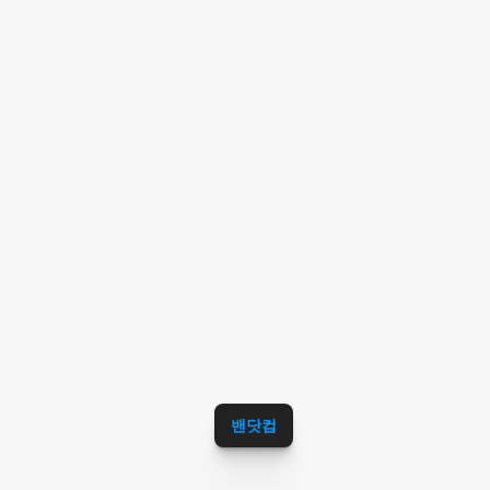
리무진택시,인천공항콜택시,인천공항여행
택시,인천공항기업콜밴,인천공항픽업서비
스,인천공항샌딩서비스,인천공항콜밴서비
스,인천공항가격괜찮은곳,인천공항리무진
서비스,인천공항기업서비스,인천공항카카
오서비스모넷서비스추천최저가콜밴,인천공
항올밴서비스모넷콜밴서비스추천공항서비
스,핫한공항서비스,인천공항블로그서비스,
인천공항카페서비스,인천공항커뮤니티서비
스,인천공항맛집추천,인천공항국내여행추
천,인천공항해외여행추천,인천공항날씨,인
천공항면세점추천,인천공항라운지추천,인
천공항버스,인천공항호화물,인천공항이사
콜밴,인천공항리무진추천,인천공항용달추
밴닷컴
천,인천공항캐리어추천,인천공항캠핑카추
천,인천공항에서김포공항