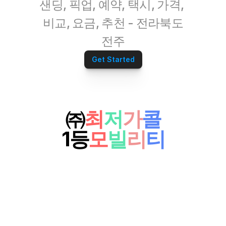
샌딩, 픽업, 예약, 택시, 가격, 
비교, 요금, 추천 - 전라북도
전주
Get Started
㈜
최
저
가
콜
1등
모
빌
리
티