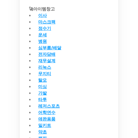
🚀아이템창고
이사
마스크팩
정수기
운세
병원
심부름/배달
전자담배
재무설계
리눅스
무지티
탈모
미싱
가발
타투
레저스포츠
어학연수
애완용품
밀키트
약초