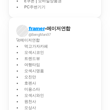
E쿠폰 | 모바일상품권
PC주변기기
framer
-메이저연합
@BeingMani97
🚀메이저연합
먹고가자카페
오섹시코인
트렌드뷰
여행타임
오섹시명품
오친만
호펜사
미용스타
오섹시와인
원천사
오상사