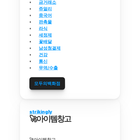
금거래소
쥬얼리
중국어
판촉물
라식
세정제
꽃배달
남성청결제
건강
통신
무역/수출
모두의백화점
strikingly
🚀아이템창고
🚀아이템창고