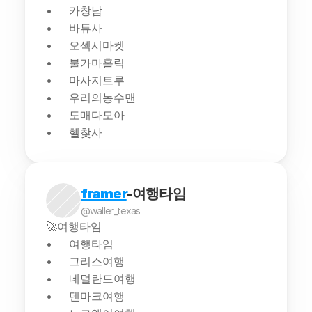
카창남
바튜사
오섹시마켓
불가마홀릭
마사지트루
우리의농수맨
도매다모아
헬찾사
framer
-여행타임
@waller_texas
🚀여행타임
여행타임
그리스여행
네덜란드여행
덴마크여행