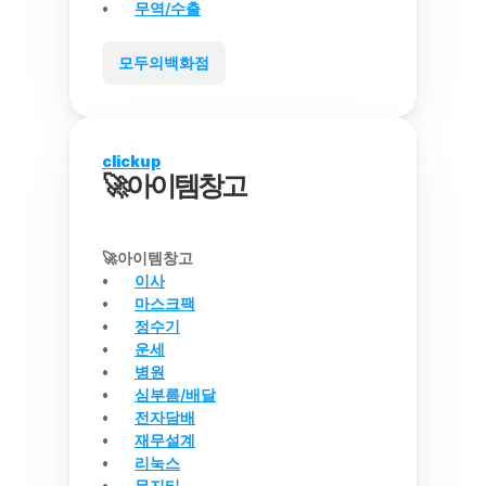
무역/수출
모두의백화점
clickup
🚀아이템창고
🚀아이템창고
이사
마스크팩
정수기
운세
병원
심부름/배달
전자담배
재무설계
리눅스
무지티