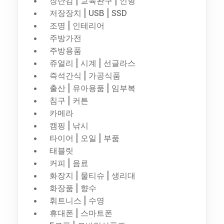
장난감 | 교육완구 | 인형
저장장치 | USB | SSD
조명 | 인테리어
주방가전
주방용품
쥬얼리 | 시계 | 선글라스
즉석간식 | 가공식품
출산 | 유아용품 | 임부복
침구 | 커튼
카메라
캠핑 | 낚시
타이어 | 오일 | 부품
태블릿
커피 | 음료
화장지 | 물티슈 | 생리대
화장품 | 향수
휘트니스 | 수영
휴대폰 | 스마트폰