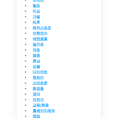
탈모
미싱
가발
타투
레저스포츠
어학연수
애완용품
밀키트
약초
캠핑
튜닝
모델
다이어트
렌트카
스마트폰
화장품
영어
자전거
교육/학원
홈페이지제작
창업