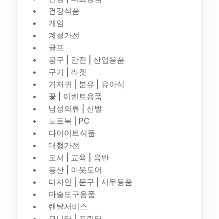
건강식품
게임
계절가전
골프
공구 | 안전 | 산업용품
구기 | 라켓
기저귀 | 분유 | 유아식
꽃 | 이벤트용품
남성의류 | 신발
노트북 | PC
다이어트식품
대형가전
도서 | 교육 | 음반
등산 | 아웃도어
디자인 | 문구 | 사무용품
마술도구용품
렌탈서비스
모니터 | 프린터