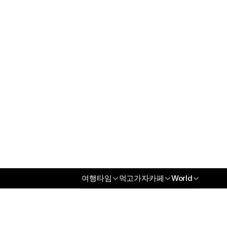
오섹시꽃배달
오섹시남성청결제
오섹시건강
오섹시통신
무역/수출파트너
오섹시코리아
오섹시스토어
오섹시몰
오섹시엔터테인먼트
오섹시인포
오섹시갤
오섹시코리아
오섹시스토어
여행타임
먹고가자카페
World
오섹시몰
오섹시엔터테인먼트
오섹시인포
오섹시갤