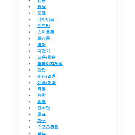
캠핑
튜닝
모델
다이어트
렌트카
스마트폰
화장품
영어
자전거
교육/학원
홈페이지제작
창업
웨딩/결혼
예술/미술
유통
유학
법률
요식업
골프
가구
스포츠관련
로또