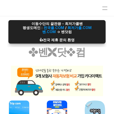
오섹시이사
이동수단의 끝판왕 - 최저가콜밴
평생도메인 : 
전국콜.COM
 / 
최저가콜.COM
마스크팩파트너
벤.COM
 -> 벤닷컴
정수기파트너
오섹시운세
👍전국 제휴 문의 환영
병원파트너
벤
닷
컴
심부름/배달파트너
재무설계파트너
전자담배파트너
리눅스파트너
무지티파트너
탈모파트너
미싱파트너
가발파트너
타투파트너
레저스포츠파트너
어학연수파트너
애완용품파트너