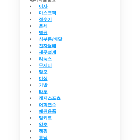
이사
마스크팩
정수기
운세
병원
심부름/배달
전자담배
재무설계
리눅스
무지티
탈모
미싱
가발
타투
레저스포츠
어학연수
애완용품
밀키트
약초
캠핑
튜닝