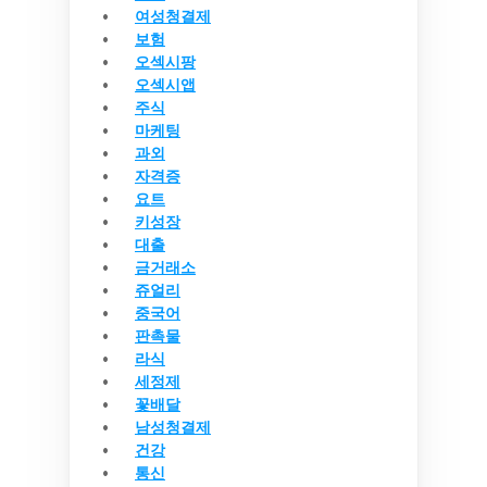
여성청결제
보험
오섹시팡
오섹시앱
주식
마케팅
과외
자격증
요트
키성장
대출
금거래소
쥬얼리
중국어
판촉물
라식
세정제
꽃배달
남성청결제
건강
통신