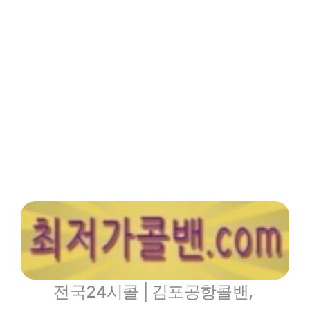
인기메뉴
파트너
핫블
XCLUB
최저가콜밴 -  전라북도
전주김포공항콜밴
전국24시콜 | 김포공항콜밴, 