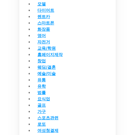
모델
다이어트
렌트카
스마트폰
화장품
영어
자전거
교육/학원
홈페이지제작
창업
웨딩/결혼
예술/미술
유통
유학
법률
요식업
골프
가구
스포츠관련
로또
여성청결제