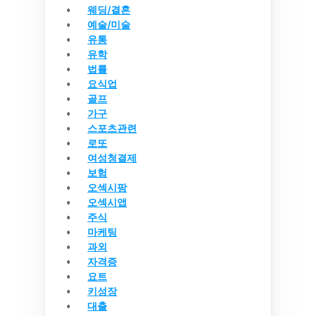
웨딩/결혼
예술/미술
유통
유학
법률
요식업
골프
가구
스포츠관련
로또
여성청결제
보험
오섹시팡
오섹시앱
주식
마케팅
과외
자격증
요트
키성장
대출