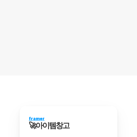
김포공항이사콜밴,김포공항리무진추천,김
포공항용달추천,김포공항캐리어추천,김포
공항캠핑카추천,김포공항에서인천공항
벤닷컴
framer
🚀아이템창고